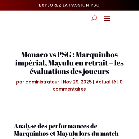
EXPLOREZ LA PASSION PSG
Monaco vs PSG : Marquinhos
impérial, Mayulu en retrait – les
évaluations des joueurs
par
administrateur
|
Nov 29, 2025
|
Actualité
|
0
commentaires
Analyse des performances de
Marquinhos et Mayulu lors du match