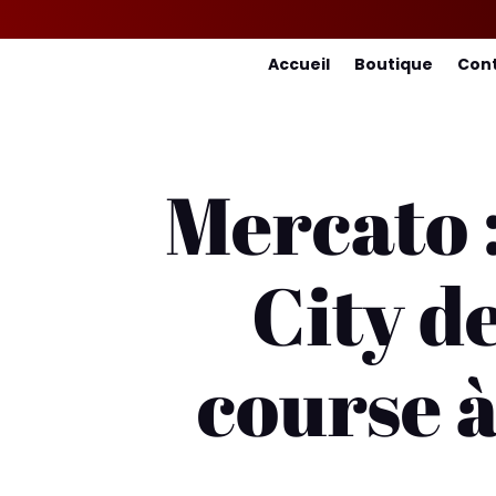
Accueil
Boutique
Con
Mercato 
City d
course à