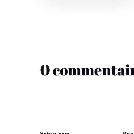
0 commentai
Suivez-nous
Ress