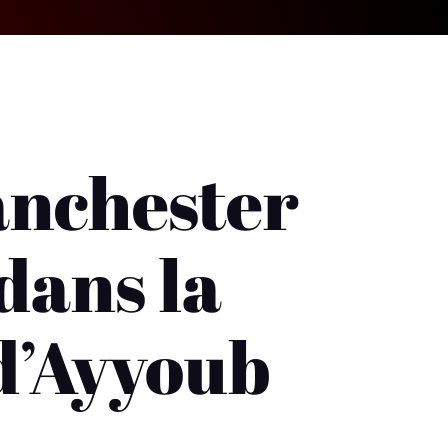
anchester
dans la
 d’Ayyoub