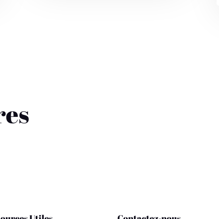
res
ources Utiles
Contactez-nous