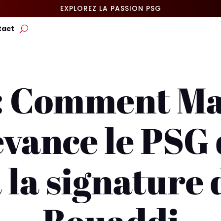
EXPLOREZ LA PASSION PSG
tact
: Comment M
evance le PSG 
 la signature