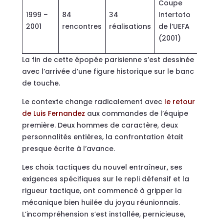
Coupe
offe
1999 –
84
34
Intertoto
gau
2001
rencontres
réalisations
de l’UEFA
titul
(2001)
indi
La fin de cette épopée parisienne s’est dessinée
avec l’arrivée d’une figure historique sur le banc
de touche.
Le contexte change radicalement avec
le retour
de Luis Fernandez
aux commandes de l’équipe
première. Deux hommes de caractère, deux
personnalités entières, la confrontation était
presque écrite à l’avance.
Les choix tactiques du nouvel entraîneur, ses
exigences spécifiques sur le repli défensif et la
rigueur tactique, ont commencé à gripper la
mécanique bien huilée du joyau réunionnais.
L’incompréhension s’est installée, pernicieuse,