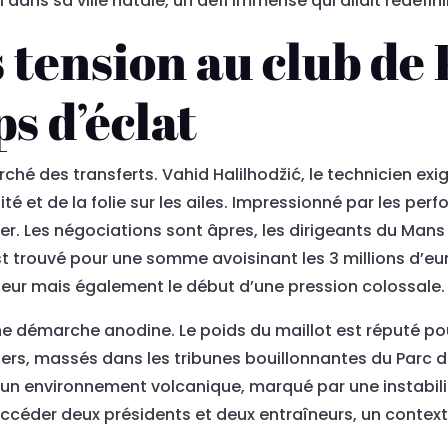
l dans sa ville natale, un défi immense qui allait redéfi
 tension au club de P
s d’éclat
rché des transferts. Vahid Halilhodžić, le technicien ex
ité et de la folie sur les ailes. Impressionné par les pe
ter. Les négociations sont âpres, les dirigeants du Man
t trouvé pour une somme avoisinant les 3 millions d’euro
eur mais également le début d’une pression colossale.
e démarche anodine. Le poids du maillot est réputé pour
ers, massés dans les tribunes bouillonnantes du Parc d
e un environnement volcanique, marqué par une instabilit
succéder deux présidents et deux entraîneurs, un contex