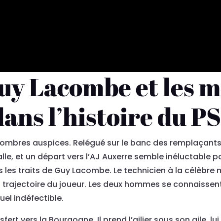
Guy Lacombe et les 
dans l’histoire du P
mbres auspices. Relégué sur le banc des remplaçants,
alle, et un départ vers l’AJ Auxerre semble inéluctable 
us les traits de Guy Lacombe. Le technicien à la célèbr
 trajectoire du joueur. Les deux hommes se connaissen
el indéfectible.
t vers la Bourgogne. Il prend l’ailier sous son aile, lu