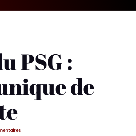
du PSG :
 unique de
te
entaires