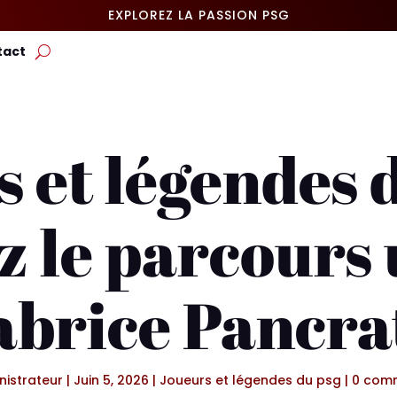
EXPLOREZ LA PASSION PSG
tact
 et légendes 
 le parcours
abrice Pancra
nistrateur
|
Juin 5, 2026
|
Joueurs et légendes du psg
|
0 comm