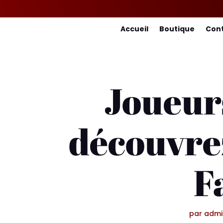
Accueil
Boutique
Con
Joueurs
découvrez
F
par
admi