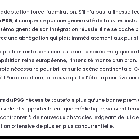
adaptation force l’admiration. S’il n’a pas la finesse 
u PSG
, il compense par une générosité de tous les insta
 qui témoignent de son intégration réussie. Il ne se cach
 avec une abnégation qui plaît immédiatement aux puris
daptation reste sans conteste cette soirée magique de
ition reine européenne, l’intensité monte d’un cran. Ce
froid nécessaire pour briller sur la scène continentale. 
 l’Europe entière, la preuve qu’il a l’étoffe pour évolue
rs du PSG
nécessite toutefois plus qu’une bonne première
 vide et supporter la critique médiatique, souvent féroc
e confronter à de nouveaux obstacles, exigeant de lui
ion offensive de plus en plus concurrentielle.