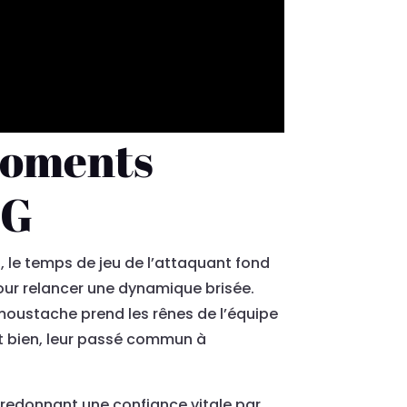
moments
SG
 le temps de jeu de l’attaquant fond
pour relancer une dynamique brisée.
e moustache prend les rênes de l’équipe
t bien, leur passé commun à
i redonnant une confiance vitale par