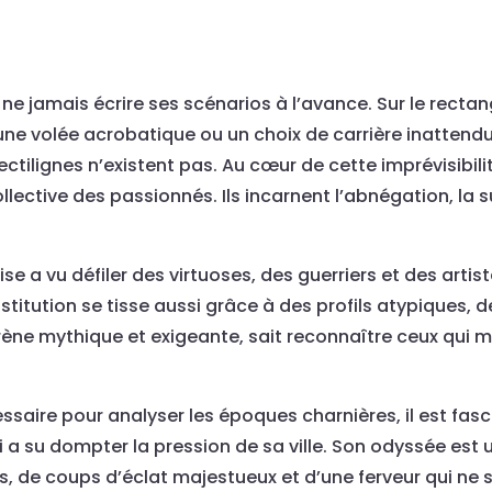
 ne jamais écrire ses scénarios à l’avance. Sur le recta
une volée acrobatique ou un choix de carrière inattendu.
rectilignes n’existent pas. Au cœur de cette imprévisibi
lective des passionnés. Ils incarnent l’abnégation, la su
ise a vu défiler des virtuoses, des guerriers et des arti
nstitution se tisse aussi grâce à des profils atypiques
arène mythique et exigeante, sait reconnaître ceux qui mo
cessaire pour analyser les époques charnières, il est fa
, qui a su dompter la pression de sa ville. Son odyssée es
e coups d’éclat majestueux et d’une ferveur qui ne s’e