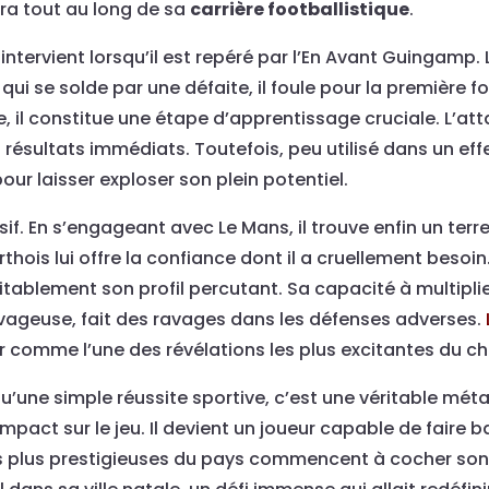
ira tout au long de sa
carrière footballistique
.
intervient lorsqu’il est repéré par l’En Avant Guingamp. L
ui se solde par une défaite, il foule pour la première foi
, il constitue une étape d’apprentissage cruciale. L’at
s résultats immédiats. Toutefois, peu utilisé dans un ef
our laisser exploser son plein potentiel.
f. En s’engageant avec Le Mans, il trouve enfin un terre
rthois lui offre la confiance dont il a cruellement beso
itablement son profil percutant. Sa capacité à multiplie
vageuse, fait des ravages dans les défenses adverses.
mer comme l’une des révélations les plus excitantes du 
u’une simple réussite sportive, c’est une véritable m
pact sur le jeu. Il devient un joueur capable de faire 
les plus prestigieuses du pays commencent à cocher son