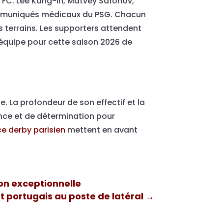
s FC. Lee Kang-In, Matvey Safonov,
ommuniqués médicaux du PSG. Chacun
s terrains. Les supporters attendent
l’équipe pour cette saison 2026 de
. La profondeur de son effectif et la
ence et de détermination pour
ce derby parisien
mettent en avant
on exceptionnelle
nt portugais au poste de latéral
→