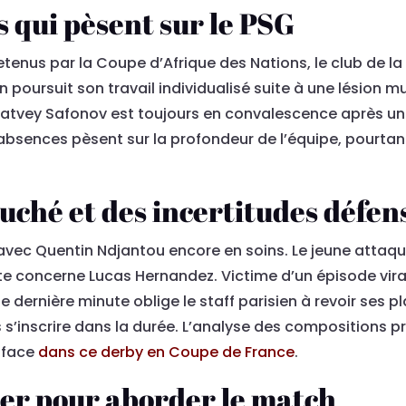
 qui pèsent sur le PSG
etenus par la Coupe d’Afrique des Nations, le club de la
 poursuit son travail individualisé suite à une lésion m
Matvey Safonov est toujours en convalescence après une 
absences pèsent sur la profondeur de l’équipe, pourtan
ouché et des incertitudes défen
, avec Quentin Ndjantou encore en soins. Le jeune atta
rte concerne Lucas Hernandez. Victime d’un épisode viral
dernière minute oblige le staff parisien à revoir ses pla
’inscrire dans la durée. L’analyse des compositions p
e face
dans ce derby en Coupe de France
.
ier pour aborder le match