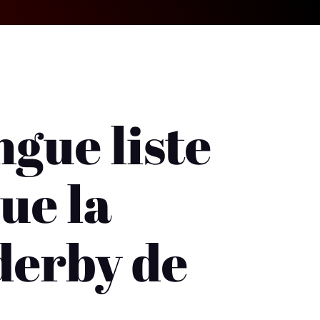
ngue liste
ue la
derby de