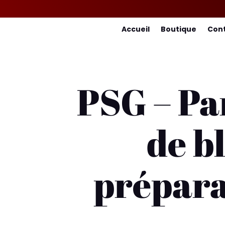
Accueil
Boutique
Con
PSG – Par
de b
prépara