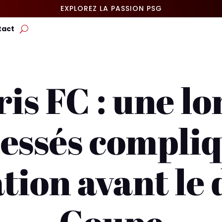
EXPLOREZ LA PASSION PSG
tact
is FC : une lo
lessés compliq
tion avant le 