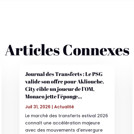
Articles Connexes
Journal des Transferts : Le PSG
valide son offre pour Akliouche,
City cible un joueur de l’OM,
Monaco jette l’éponge…
Juil 31, 2026
|
Actualité
Le marché des transferts estival 2026
connaît une accélération majeure
avec des mouvements d'envergure