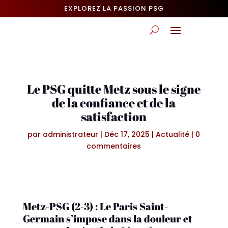
EXPLOREZ LA PASSION PSG
Le PSG quitte Metz sous le signe
de la confiance et de la
satisfaction
par
administrateur
|
Déc 17, 2025
|
Actualité
|
0
commentaires
Metz-PSG (2-3) : Le Paris Saint-
Germain s’impose dans la douleur et