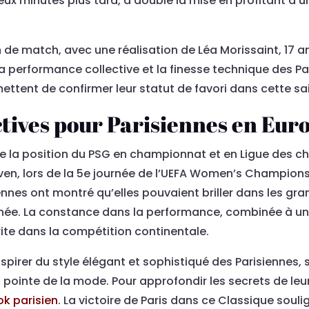
, deux minutes plus tard, a doublé la mise en profitant d
 de match, avec une réalisation de Léa Morissaint, 17 a
 performance collective et la finesse technique des Paris
rmettent de confirmer leur statut de favori dans cette s
ctives pour Parisiennes en Eur
e la position du PSG en championnat et en Ligue des c
euven, lors de la 5e journée de l’UEFA Women’s Champion
iennes ont montré qu’elles pouvaient briller dans les g
nnée. La constance dans la performance, combinée à un
ite dans la compétition continentale.
pirer du style élégant et sophistiqué des Parisiennes,
 pointe de la mode. Pour approfondir les secrets de leur 
ok parisien
. La victoire de Paris dans ce Classique soulig