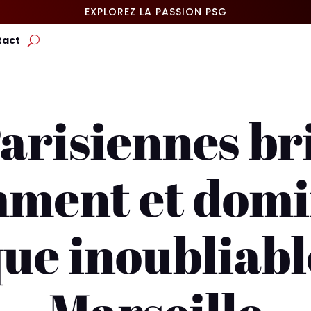
EXPLOREZ LA PASSION PSG
tact
arisiennes br
mment et domi
ue inoubliabl