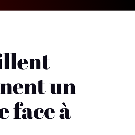
illent
nent un
e face à