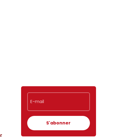
S'abonner
r