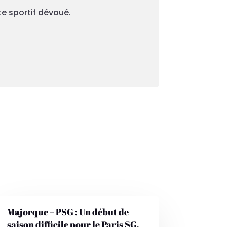
te sportif dévoué.
Majorque – PSG : Un début de
saison difficile pour le Paris SG,