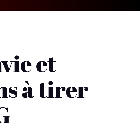
vie et
ns à tirer
G