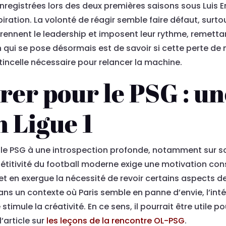
 enregistrées lors des deux premières saisons sous Luis 
piration. La volonté de réagir semble faire défaut, surt
ennent le leadership et imposent leur rythme, remetta
n qui se pose désormais est de savoir si cette perte de 
’étincelle nécessaire pour relancer la machine.
irer pour le PSG : u
n Ligue 1
le PSG à une introspection profonde, notamment sur so
étitivité du football moderne exige une motivation con
t en exergue la nécessité de revoir certains aspects d
ans un contexte où Paris semble en panne d’envie, l’intér
imule la créativité. En ce sens, il pourrait être utile p
’article sur
les leçons de la rencontre OL-PSG
.