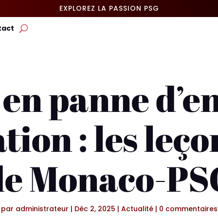
EXPLOREZ LA PASSION PSG
tact
 en panne d’en
tion : les leço
de Monaco-PS
par
administrateur
|
Déc 2, 2025
|
Actualité
|
0 commentaires