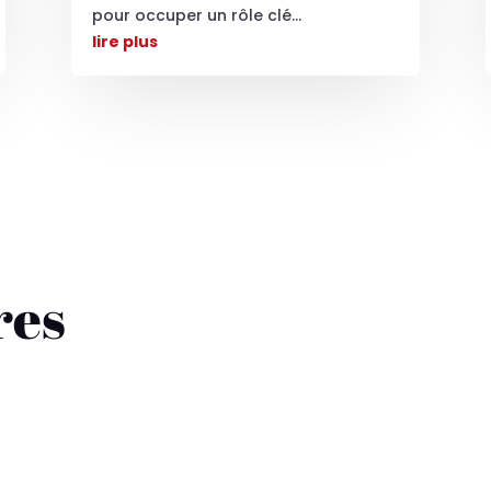
pour occuper un rôle clé...
lire plus
res