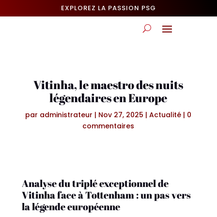
EXPLOREZ LA PASSION PSG
Vitinha, le maestro des nuits
légendaires en Europe
par
administrateur
|
Nov 27, 2025
|
Actualité
|
0
commentaires
Analyse du triplé exceptionnel de
Vitinha face à Tottenham : un pas vers
la légende européenne