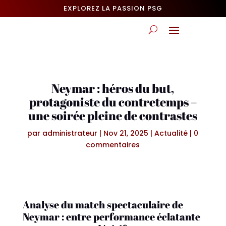
EXPLOREZ LA PASSION PSG
Neymar : héros du but,
protagoniste du contretemps –
une soirée pleine de contrastes
par
administrateur
|
Nov 21, 2025
|
Actualité
|
0
commentaires
Analyse du match spectaculaire de
Neymar : entre performance éclatante