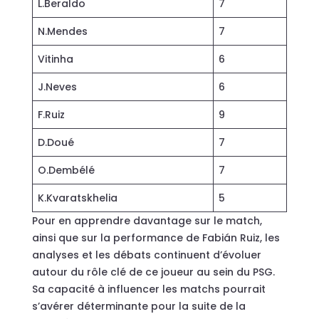
L.Beraldo
7
N.Mendes
7
Vitinha
6
J.Neves
6
F.Ruiz
9
D.Doué
7
O.Dembélé
7
K.Kvaratskhelia
5
Pour en apprendre davantage sur le match,
ainsi que sur la performance de Fabián Ruiz, les
analyses et les débats continuent d’évoluer
autour du rôle clé de ce joueur au sein du PSG.
Sa capacité à influencer les matchs pourrait
s’avérer déterminante pour la suite de la